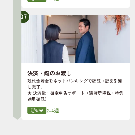
07
決済・鍵のお渡し
残代金着金をネットバンキングで確認→鍵を引渡
し完了。
★ 決済後：確定申告サポート（譲渡所得税・特例
適用確認）
2-4週
目安