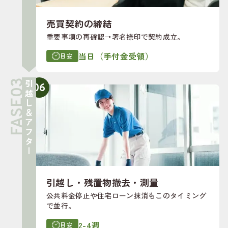
売買契約の締結
重要事項の再確認→署名捺印で契約成立。
当日（手付金受領）
目安
引越し＆アフター
06
引越し・残置物撤去・測量
公共料金停止や住宅ローン抹消もこのタイミング
で並行。
2-4週
目安