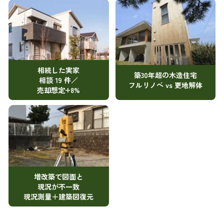
相続した実家
築30年超の木造住宅
相談 19 件／
フルリノベ vs 更地解体
売却想定+8%
増改築で図面と
現況が不一致
現況測量＋建築図復元