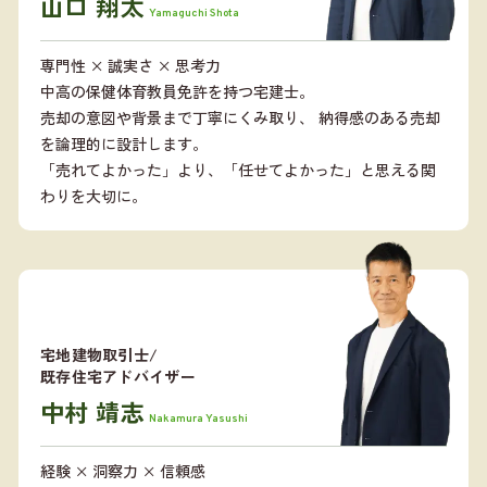
山口 翔太
Yamaguchi Shota
専門性 × 誠実さ × 思考力
中高の保健体育教員免許を持つ宅建士。
売却の意図や背景まで丁寧にくみ取り、 納得感のある売却
を論理的に設計します。
「売れてよかった」より、「任せてよかった」と思える関
わりを大切に。
宅地建物取引士/
既存住宅アドバイザー
中村 靖志
Nakamura Yasushi
経験 × 洞察力 × 信頼感