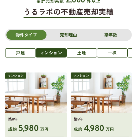
2,000
累計売却実績
件以上
うるラボの不動産売却実績
物件タイプ
売却理由
築年数
戸建
マンション
土地
一棟
マンション
マンション
築8年
築5年
5,980
4,980
成約
万円
成約
万円