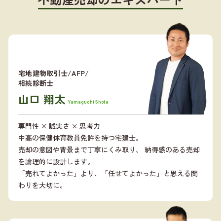
宅地建物取引士/AFP/
相続診断士
山口 翔太
Yamaguchi Shota
専門性 × 誠実さ × 思考力
中高の保健体育教員免許を持つ宅建士。
売却の意図や背景まで丁寧にくみ取り、 納得感のある売却
を論理的に設計します。
「売れてよかった」より、「任せてよかった」と思える関
わりを大切に。