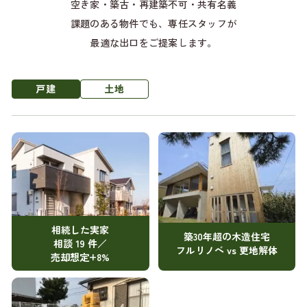
空き家・築古・再建築不可・共有名義
課題のある物件でも、専任スタッフが
最適な出口をご提案します。
戸建
土地
相続した実家
築30年超の木造住宅
相談 19 件／
フルリノベ vs 更地解体
売却想定+8%