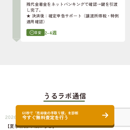
残代金着金をネットバンキングで確認→鍵を引渡
し完了。
★ 決済後：確定申告サポート（譲渡所得税・特例
適用確認）
2-4週
目安
うるラボ通信
60秒で「売却後の手取り額」を診断
今すぐ無料査定を行う
2026.08.04
お知らせ
【夏季休業のお知らせ】