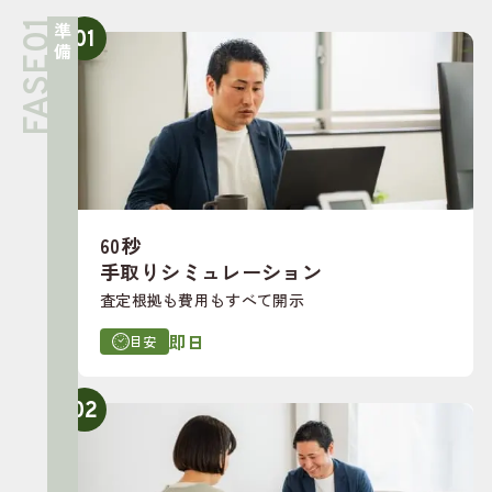
準備
01
60秒
手取りシミュレーション
査定根拠も費用もすべて開示
即日
目安
02