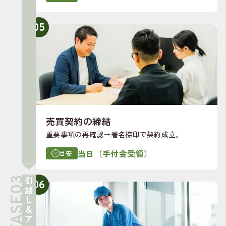
05
売買契約の締結
重要事項の再確認→署名捺印で契約成立。
当日（手付金受領）
目安
引越し＆アフター
06