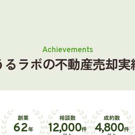
うるラボの不動産売却実
創業
相談数
成約数
62
12,000
4,800
年
件
件