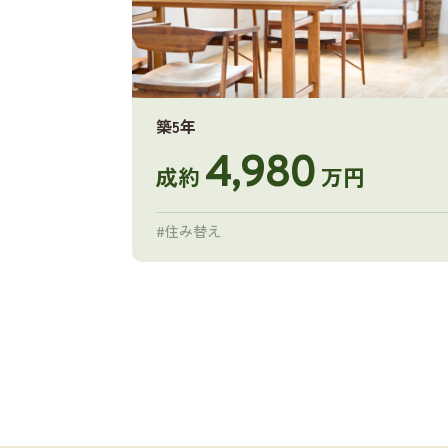
築5年
4,980
成約
万円
#住み替え