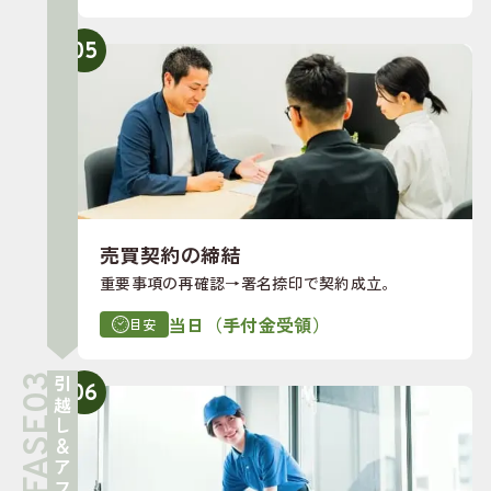
05
売買契約の締結
重要事項の再確認→署名捺印で契約成立。
当日（手付金受領）
目安
引越し＆アフター
06