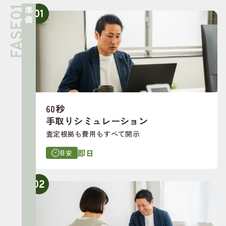
準備
01
60秒
手取りシミュレーション
査定根拠も費用もすべて開示
即日
目安
02