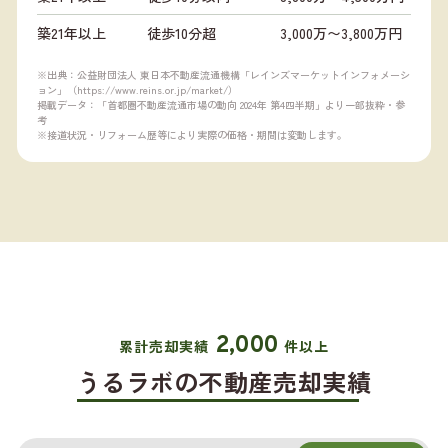
築21年以上
徒歩10分超
3,000万〜3,800万円
※出典：公益財団法人 東日本不動産流通機構「レインズマーケットインフォメーシ
ョン」（
https://www.reins.or.jp/market/
）
掲載データ：「首都圏不動産流通市場の動向 2024年 第4四半期」より一部抜粋・参
考
※接道状況・リフォーム歴等により実際の価格・期間は変動します。
2,000
累計売却実績
件以上
うるラボの不動産売却実績