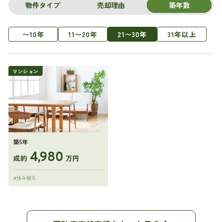
物件タイプ
売却理由
築年数
〜10年
11〜20年
21〜30年
31年以上
マンション
築5年
4,980
成約
万円
#住み替え