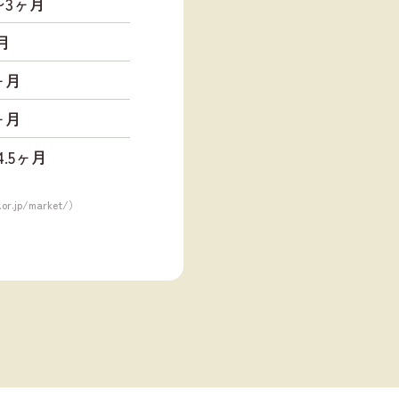
〜3ヶ月
月
ヶ月
ヶ月
4.5ヶ月
.or.jp/market/
）