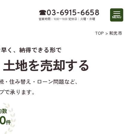
☎︎03-6915-6658
営業時間：10:00〜18:00 定休日：火曜・水曜
TOP
>
和光市
け早く、納得できる形で
・土地を売却する
続・住み替え・ローン問題など、
プで承ります。
約数
0
件