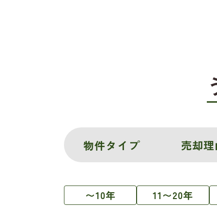
物件タイプ
売却理
〜10年
11〜20年