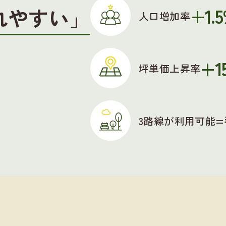
+1.
れやすい」
人口増加率
+1
坪単価上昇率
3路線が利用可能=