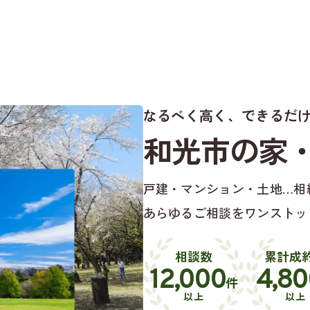
なるべく高く、できるだ
和光市の家
戸建・マンション・土地…
相
あらゆるご相談をワンストッ
相談数
累計成
12,000
4,80
件
以上
以上