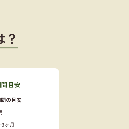
は？
期間目安
期間の目安
月
〜3ヶ月