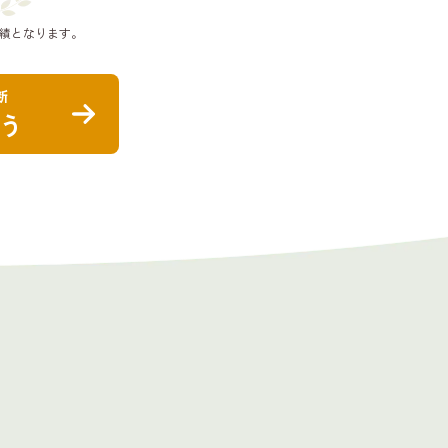
績となります。
断
う