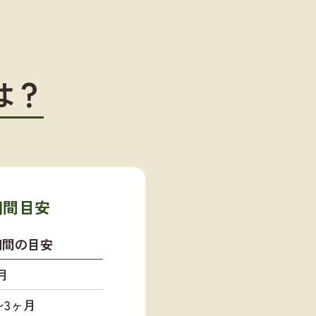
は？
期間目安
期間の目安
月
〜3ヶ月