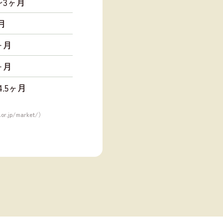
〜3ヶ月
月
ヶ月
ヶ月
4.5ヶ月
.or.jp/market/
）