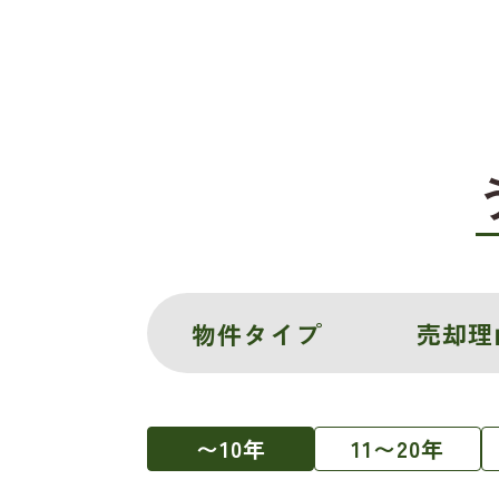
物件タイプ
売却理
〜10年
11〜20年