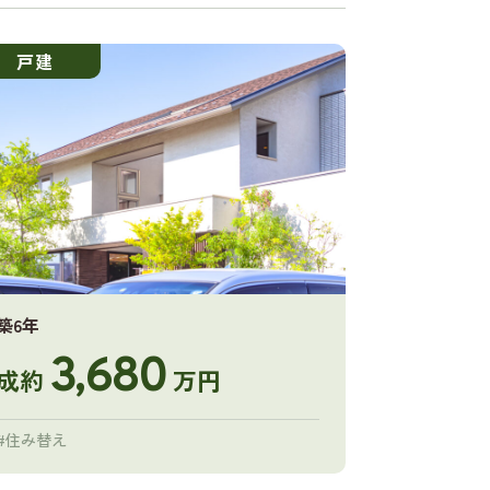
戸建
築6年
3,680
成約
万円
#住み替え