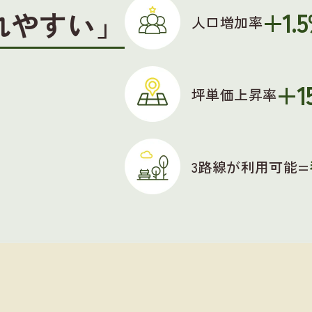
+1.
れやすい」
人口増加率
+1
坪単価上昇率
3路線が利用可能=