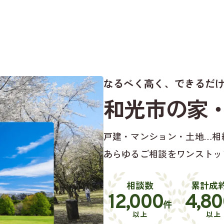
なるべく高く、できるだ
和光市の家
戸建・マンション・土地…
相
あらゆるご相談をワンストッ
相談数
累計成
12,000
4,80
件
以上
以上