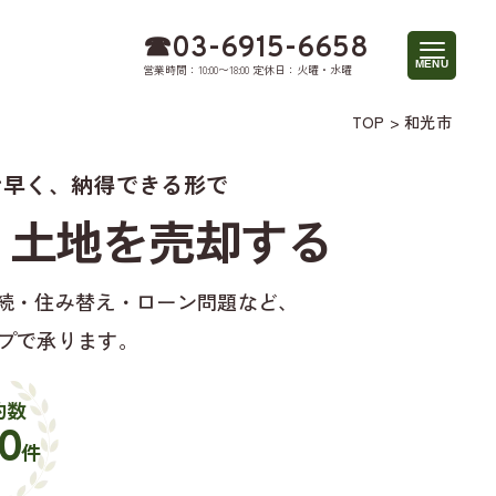
☎︎03-6915-6658
営業時間：10:00〜18:00 定休日：火曜・水曜
TOP
>
和光市
け早く、納得できる形で
・土地を売却する
続・住み替え・ローン問題など、
プで承ります。
約数
0
件