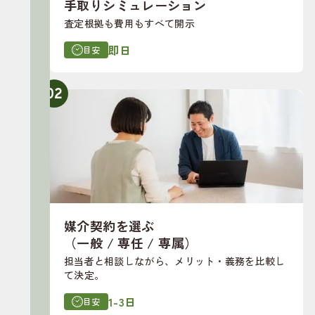
手取りシミュレーション
査定根拠も費用もすべて開示
即日
目安
02
媒介契約を選ぶ
（一般 / 専任 / 専属）
担当者と相談しながら、メリット・義務を比較し
て決定。
1-3日
目安