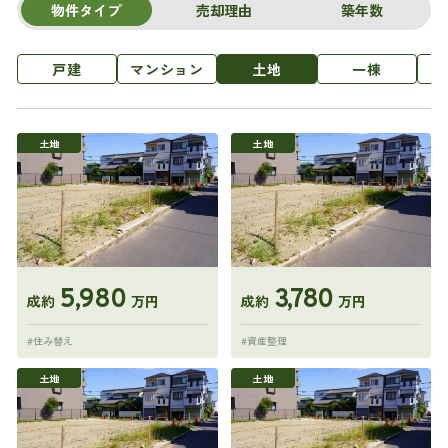
物件タイプ
売却理由
築年数
戸建
マンション
土地
一棟
土地
土地
5,980
3,780
成約
万円
成約
万円
#住み替え
#資産整理
土地
土地