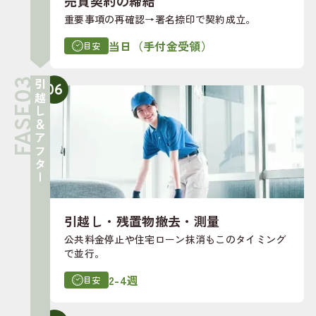
売買契約の締結
重要事項の再確認→署名捺印で契約成立。
当日（手付金受領）
目安
引越し＆アフター
06
引越し・残置物撤去・測量
公共料金停止や住宅ローン抹消もこのタイミング
で並行。
2-4週
目安