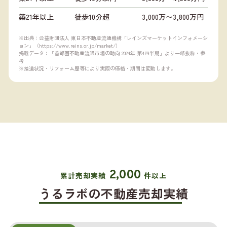
築21年以上
徒歩10分超
3,000万〜3,800万円
※出典：公益財団法人 東日本不動産流通機構「レインズマーケットインフォメーシ
ョン」（
https://www.reins.or.jp/market/
）
掲載データ：「首都圏不動産流通市場の動向 2024年 第4四半期」より一部抜粋・参
考
※接道状況・リフォーム歴等により実際の価格・期間は変動します。
2,000
累計売却実績
件以上
うるラボの不動産売却実績