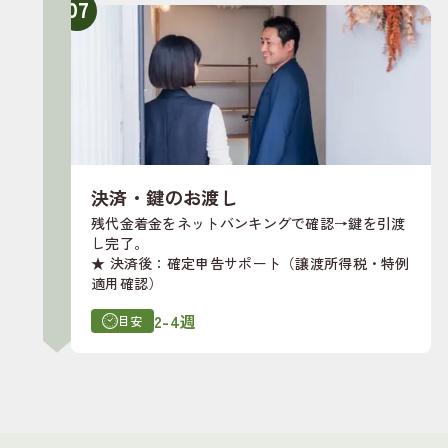
07
決済・鍵のお渡し
残代金着金をネットバンキングで確認→鍵を引渡
し完了。
★ 決済後：確定申告サポート（譲渡所得税・特例
適用確認）
2-4週
目安