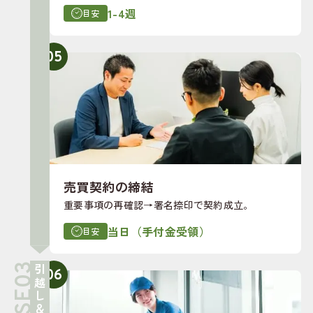
1-4週
目安
05
売買契約の締結
重要事項の再確認→署名捺印で契約成立。
当日（手付金受領）
目安
06