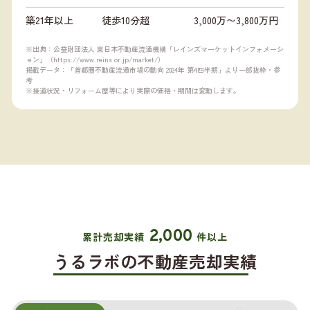
築21年以上
徒歩10分超
3,000万〜3,800万円
※出典：公益財団法人 東日本不動産流通機構「レインズマーケットインフォメーシ
ョン」（
https://www.reins.or.jp/market/
）
掲載データ：「首都圏不動産流通市場の動向 2024年 第4四半期」より一部抜粋・参
考
※接道状況・リフォーム歴等により実際の価格・期間は変動します。
2,000
累計売却実績
件以上
うるラボの不動産売却実績