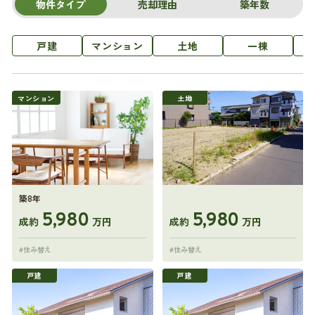
物件タイプ
売却理由
築年数
戸建
マンション
土地
一棟
マンション
土地
築8年
5,980
5,980
成約
万円
成約
万円
#住み替え
#住み替え
戸建
戸建