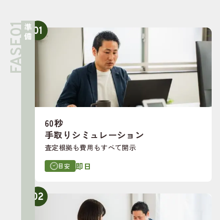
準備
01
60秒
手取りシミュレーション
査定根拠も費用もすべて開示
即日
目安
02