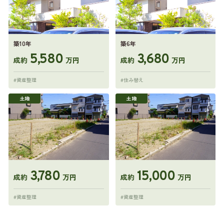
築10年
築6年
5,580
3,680
成約
万円
成約
万円
#資産整理
#住み替え
土地
土地
3,780
15,000
成約
万円
成約
万円
#資産整理
#資産整理