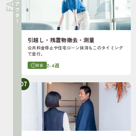
引越し＆アフター
引越し・残置物撤去・測量
公共料金停止や住宅ローン抹消もこのタイミング
で並行。
2-4週
目安
07