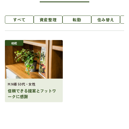
すべて
資産整理
転勤
住み替え
相続
M.N様 50代・女性
信頼できる提案とフットワ
ークに感謝