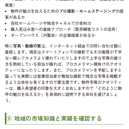
実度）
物件の魅力を伝えるための
プロ撮影・ホームステージング
の提
案があるか
自社ホームページや独自チャネルでの告知力
購入見込み客への直接アプローチ（既存顧客リストの活用）
オープンハウス（内覧会）の企画提案があるか
特に
写真・動画の質
は、インターネット経由での問い合わせ数に
直結します。現在はスマートフォンでの撮影でもその画質が下手
な一眼レフカメラより優れていたりしますので上手な写真の撮り
方を熟知している担当が撮れば、プロカメラマン顔負けのクオリ
ティーになったりします。また、プロカメラマンを手配しますと
謳っても実際には営業担当者が稚拙な撮影で残念な写真を掲載す
るような会社も有りますので要注意です。物件写真のクオリティ
ーは、購入希望者の印象を大きく左右しますので「どのように物
件の魅力を伝えるか」を具体的に説明できる会社を選びましょ
う。
⑤ 地域の市場知識と実績を確認する