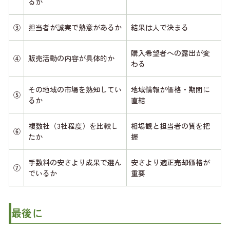
るか
③
担当者が誠実で熱意があるか
結果は人で決まる
購入希望者への露出が変
④
販売活動の内容が具体的か
わる
その地域の市場を熟知してい
地域情報が価格・期間に
⑤
るか
直結
複数社（3社程度）を比較し
相場観と担当者の質を把
⑥
たか
握
手数料の安さより成果で選ん
安さより適正売却価格が
⑦
でいるか
重要
最後に