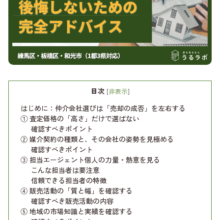
目次
[
非表示
]
はじめに：仲介会社選びは「売却の成否」を左右する
① 査定価格の「高さ」だけで選ばない
確認すべきポイント
② 媒介契約の種類と、その会社の姿勢を見極める
確認すべきポイント
③ 担当エージェント個人の力量・熱意を見る
こんな担当者は要注意
信頼できる担当者の特徴
④ 販売活動の「質と幅」を確認する
確認すべき販売活動の内容
⑤ 地域の市場知識と実績を確認する