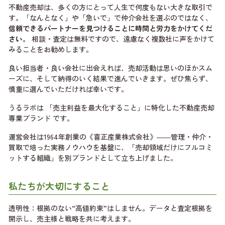
不動産売却は、多くの方にとって人生で何度もない大きな取引で
す。「なんとなく」や「急いで」で仲介会社を選ぶのではなく、
信頼できるパートナーを見つけることに時間と労力をかけてくだ
さい。
相談・査定は無料ですので、遠慮なく複数社に声をかけて
みることをお勧めします。
良い担当者・良い会社に出会えれば、売却活動は思いのほかスム
ーズに、そして納得のいく結果で進んでいきます。ぜひ焦らず、
慎重に選んでいただければ幸いです。
うるラボは 「売主利益を最大化すること」に特化した不動産売却
専業ブランド です。
運営会社は1964年創業の《喜正産業株式会社》――管理・仲介・
買取で培った実務ノウハウを基盤に、「売却領域だけにフルコミ
ットする組織」を別ブランドとして立ち上げました。
私たちが大切にすること
透明性：根拠のない“高値約束”はしません。データと査定根拠を
開示し、売主様と戦略を共に考えます。