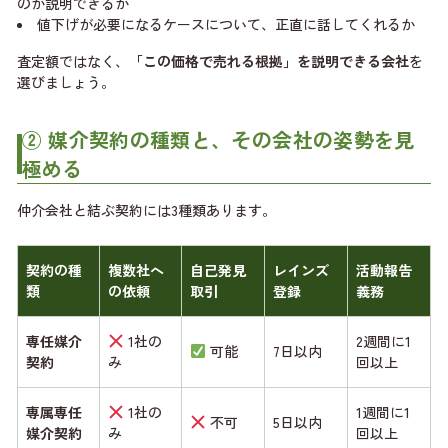
のか説明できるか
値下げが必要になるケースについて、正直に話してくれるか
査定額ではなく、
「この価格で売れる根拠」を説明できる会社
を
選びましょう。
② 媒介契約の種類と、その会社の姿勢を見
極める
仲介会社と結ぶ契約には3種類あります。
契約の種
複数社へ
自己発見
レインズ
活動報告
類
の依頼
取引
登録
義務
専任媒介
1社の
2週間に1
可能
7日以内
契約
み
回以上
専属専任
1社の
1週間に1
不可
5日以内
媒介契約
み
回以上